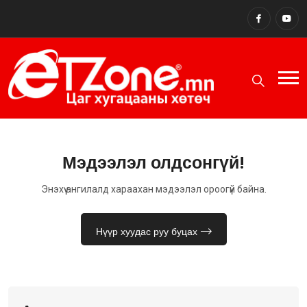
Мэдээлэл олдсонгүй!
Энэхүү ангилалд хараахан мэдээлэл ороогүй байна.
Нүүр хуудас руу буцах