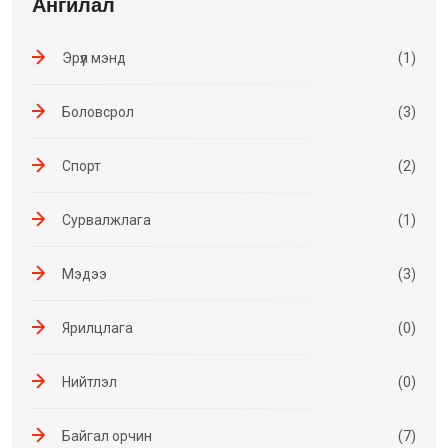
Ангилал
Эрүүл мэнд
(1)
Боловсрол
(3)
Спорт
(2)
Сурвалжлага
(1)
Мэдээ
(3)
Ярилцлага
(0)
Нийтлэл
(0)
Байгал орчин
(7)