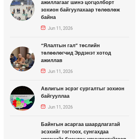
ажиллагааг шинэ цогцолборт
зохион байгуулахаар төлөвлөж
байна
Jun 11, 2026
“Ялалтын гал” төслийн
төлөөлөгчид Эрдэнэт хотод
ажиллав
Jun 11, 2026
Авлигын эсрэг сургалтыг зохион
байгууллаа
Jun 11, 2026
Байнгын асаргаа шаардлагатай
эсэхийг тогтоох, сунгахдаа