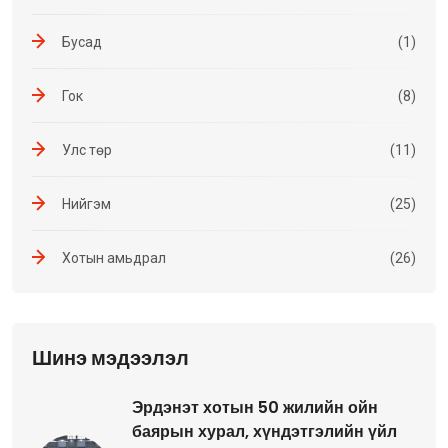
Бусад
(1)
Гок
(8)
Улс төр
(11)
Нийгэм
(25)
Хотын амьдрал
(26)
Шинэ мэдээлэл
Эрдэнэт хотын 50 жилийн ойн
баярын хурал, хүндэтгэлийн үйл