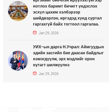
иргэнийг биечлэн ирүүлэхгүйгээр
нотлох баримт бичигт үндэслэх
эсхүл цахим хэлбэрээр
шийдвэрлэн, иргэдэд хүнд суртал
гаргахгүй байх тогтоол гаргалаа.
Jan 29, 2026
УИХ-ын дарга Н.Учрал: Аймгуудын
эдийн засгийн бие даасан байдлыг
нэмэгдүүлж, эрх мэдлийг орон
нутагт шилжүүлнэ
Jan 29, 2026