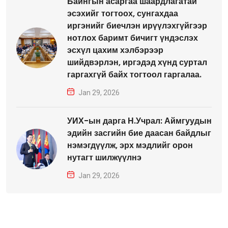
Байнгын асаргаа шаардлагатай
эсэхийг тогтоох, сунгахдаа
иргэнийг биечлэн ирүүлэхгүйгээр
нотлох баримт бичигт үндэслэх
эсхүл цахим хэлбэрээр
шийдвэрлэн, иргэдэд хүнд суртал
гаргахгүй байх тогтоол гаргалаа.
Jan 29, 2026
УИХ-ын дарга Н.Учрал: Аймгуудын
эдийн засгийн бие даасан байдлыг
нэмэгдүүлж, эрх мэдлийг орон
нутагт шилжүүлнэ
Jan 29, 2026