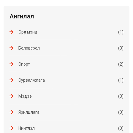
Ангилал
Эрүүл мэнд
(1)
Боловсрол
(3)
Спорт
(2)
Сурвалжлага
(1)
Мэдээ
(3)
Ярилцлага
(0)
Нийтлэл
(0)