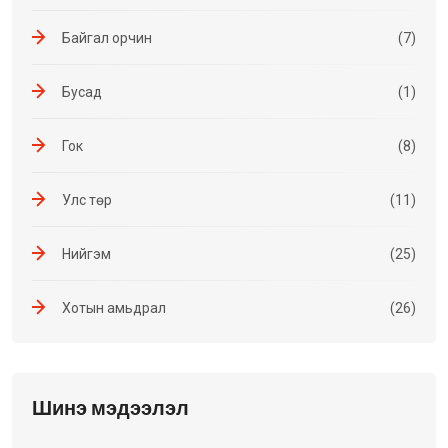
Байгал орчин
(7)
Бусад
(1)
Гок
(8)
Улс төр
(11)
Нийгэм
(25)
Хотын амьдрал
(26)
Шинэ мэдээлэл