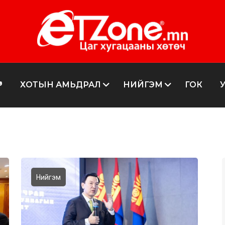
Р
ХОТЫН АМЬДРАЛ
НИЙГЭМ
ГОК
Нийгэм