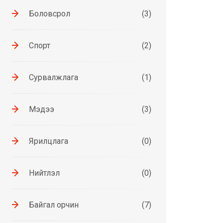
Боловсрол
(3)
Спорт
(2)
Сурвалжлага
(1)
Мэдээ
(3)
Ярилцлага
(0)
Нийтлэл
(0)
Байгал орчин
(7)