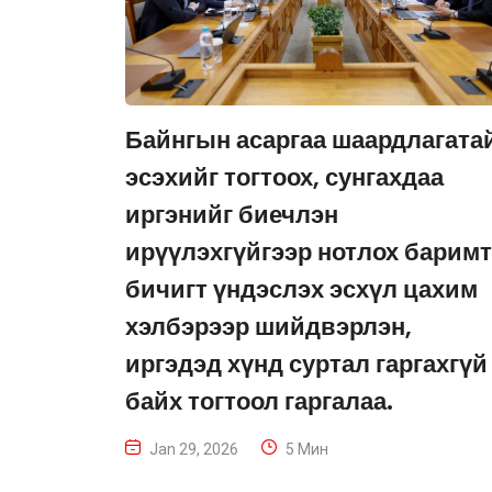
Байнгын асаргаа шаардлагата
эсэхийг тогтоох, сунгахдаа
иргэнийг биечлэн
ирүүлэхгүйгээр нотлох баримт
бичигт үндэслэх эсхүл цахим
хэлбэрээр шийдвэрлэн,
иргэдэд хүнд суртал гаргахгүй
байх тогтоол гаргалаа.
Jan 29, 2026
5 Мин