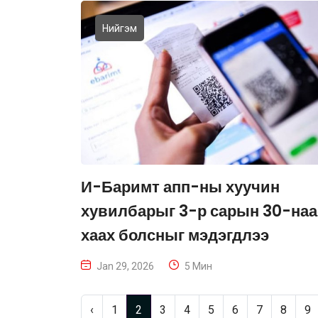
Нийгэм
И-Баримт апп-ны хуучин
хувилбарыг 3-р сарын 30-наа
хаах болсныг мэдэгдлээ
Jan 29, 2026
5 Мин
‹
1
2
3
4
5
6
7
8
9