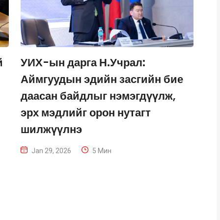
й
УИХ-ын дарга Н.Учрал:
Аймгуудын эдийн засгийн бие
даасан байдлыг нэмэгдүүлж,
эрх мэдлийг орон нутагт
шилжүүлнэ
Jan 29, 2026
5 Мин