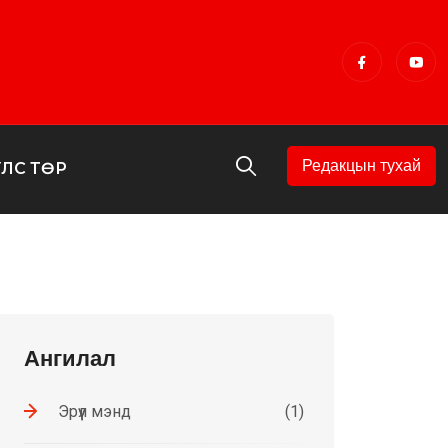
Редакцын тухай
УЛС ТӨР
Ангилал
Эрүүл мэнд
(1)