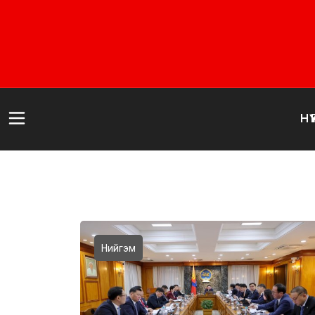
НҮҮ
Нийгэм