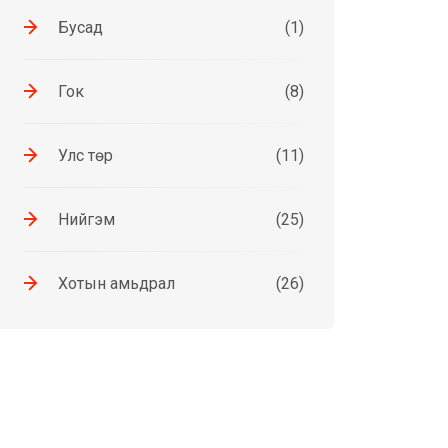
Бусад
(1)
Гок
(8)
Улс төр
(11)
Нийгэм
(25)
Хотын амьдрал
(26)