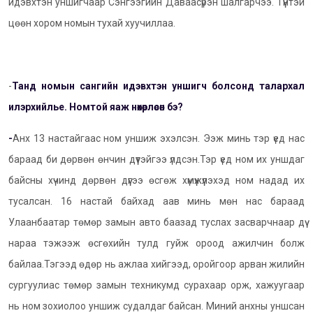
идэвхтэн уншигчаар Сэнгээгийн Даваасүрэн шалгарчээ. Түүнтэй
цөөн хором номын тухай хуучиллаа.
-
Танд номын сангийн идэвхтэн уншигч болсонд талархал
илэрхийлье. Номтой яаж нөхөрлөсөн бэ?
-
Анх 13 настайгаас ном уншиж эхэлсэн. Ээж минь тэр үед нас
бараад би дөрвөн өнчин дүүтэйгээ үлдсэн.Тэр үед ном их уншдаг
байсны хүчинд дөрвөн дүүгээ өсгөж хүмүүжүүлэхэд ном надад их
тусалсан. 16 настай байхад аав минь мөн нас бараад
Улаанбаатар төмөр замын авто баазад туслах засварчнаар дүү
нараа тэжээж өсгөхийн тулд гуйж ороод ажилчин болж
байлаа.Тэгээд өдөр нь ажлаа хийгээд, оройгоор арван жилийн
сургуулиас төмөр замын техникумд сурахаар орж, хажуугаар
нь ном зохиолоо уншиж судалдаг байсан. Миний анхны уншсан