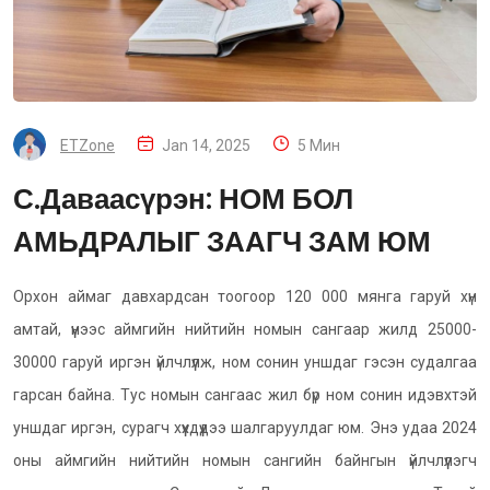
ETZone
Jan 14, 2025
5 Мин
С.Даваасүрэн: НОМ БОЛ
АМЬДРАЛЫГ ЗААГЧ ЗАМ ЮМ
Орхон аймаг давхардсан тоогоор 120 000 мянга гаруй хүн
амтай, үүнээс аймгийн нийтийн номын сангаар жилд 25000-
30000 гаруй иргэн үйлчлүүлж, ном сонин уншдаг гэсэн судалгаа
гарсан байна. Тус номын сангаас жил бүр ном сонин идэвхтэй
уншдаг иргэн, сурагч хүүхдүүдээ шалгаруулдаг юм. Энэ удаа 2024
оны аймгийн нийтийн номын сангийн байнгын үйлчлүүлэгч