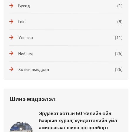
Бусад
(1)
Гок
(8)
Улс төр
(11)
Нийгэм
(25)
Хотын амьдрал
(26)
Шинэ мэдээлэл
Эрдэнэт хотын 50 жилийн ойн
баярын хурал, хүндэтгэлийн үйл
ажиллагааг шинэ цогцолборт