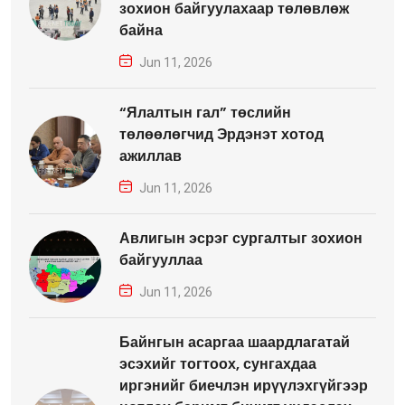
зохион байгуулахаар төлөвлөж
байна
Jun 11, 2026
“Ялалтын гал” төслийн
төлөөлөгчид Эрдэнэт хотод
ажиллав
Jun 11, 2026
Авлигын эсрэг сургалтыг зохион
байгууллаа
Jun 11, 2026
Байнгын асаргаа шаардлагатай
эсэхийг тогтоох, сунгахдаа
иргэнийг биечлэн ирүүлэхгүйгээр