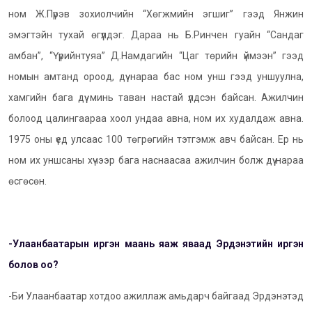
ном Ж.Пүрэв зохиолчийн “Хөгжмийн эгшиг” гээд Янжин
эмэгтэйн тухай өгүүлдэг. Дараа нь Б.Ринчен гуайн “Сандаг
амбан”, “Үүрийнтуяа” Д.Намдагийн “Цаг төрийн үймээн” гээд
номын амтанд ороод, дүү нараа бас ном унш гээд уншуулна,
хамгийн бага дүү минь таван настай үлдсэн байсан. Ажилчин
болоод цалингаараа хоол ундаа авна, ном их худалдаж авна.
1975 оны үед улсаас 100 төгрөгийн тэтгэмж авч байсан. Ер нь
ном их уншсаны хүчээр бага наснаасаа ажилчин болж дүү нараа
өсгөсөн.
-Улаанбаатарын иргэн маань яаж яваад Эрдэнэтийн иргэн
болов оо?
-Би Улаанбаатар хотдоо ажиллаж амьдарч байгаад Эрдэнэтэд