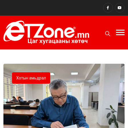
Хотын амьдрал