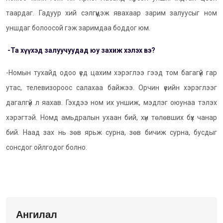
таардаг. Гадуур хий сэлгүүцэж явахаар зарим залуусыг ном
уншдаг болоосой гэж заримдаа боддог юм.
-Та хүүхэд залуучуудад юу захиж хэлэх вэ?
-Номын тухайд одоо үед цахим хэрэглээ гээд том багагүй гар
утас, телевизороос салахаа байжээ. Орчин үеийн хэрэглээг
дагалгүй л яахав. Гэхдээ ном их уншиж, мэдлэг оюунаа тэлэх
хэрэгтэй. Номд амьдралын ухаан бий, хүн төлөвших бүх чанар
бий. Наад зах нь зөв ярьж сурна, зөв бичиж сурна, бусдыг
сонсдог ойлгодог болно.
Ангилал