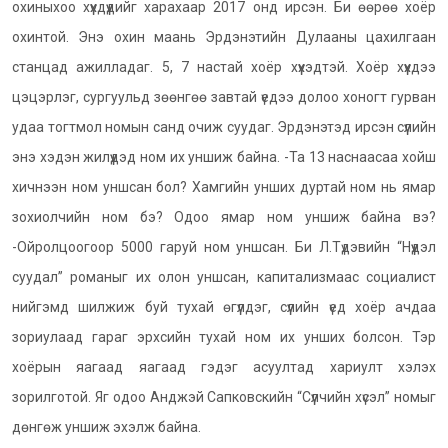
охиныхоо хүүхдүүдийг харахаар 2017 онд ирсэн. Би өөрөө хоёр
охинтой. Энэ охин маань Эрдэнэтийн Дулааны цахилгаан
станцад ажилладаг. 5, 7 настай хоёр хүүхэдтэй. Хоёр хүүхдээ
цэцэрлэг, сургуульд зөөнгөө завтай үедээ долоо хоногт гурван
удаа тогтмол номын санд очиж суудаг. Эрдэнэтэд ирсэн сүүлийн
энэ хэдэн жилүүдэд ном их уншиж байна. -Та 13 наснаасаа хойш
хичнээн ном уншсан бол? Хамгийн унших дуртай ном нь ямар
зохиолчийн ном бэ? Одоо ямар ном уншиж байна вэ?
-Ойролцоогоор 5000 гаруй ном уншсан. Би Л.Түдэвийн “Нүүдэл
суудал” романыг их олон уншсан, капитализмаас социалист
нийгэмд шилжиж буй тухай өгүүлдэг, сүүлийн үед хоёр ачдаа
зориулаад гараг эрхсийн тухай ном их унших болсон. Тэр
хоёрын яагаад яагаад гэдэг асуултад хариулт хэлэх
зорилготой. Яг одоо Анджэй Сапковскийн “Сүүлчийн хүсэл” номыг
дөнгөж уншиж эхэлж байна.