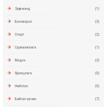
Эрүүл мэнд
(1)
Боловсрол
(3)
Спорт
(2)
Сурвалжлага
(1)
Мэдээ
(3)
Ярилцлага
(0)
Нийтлэл
(0)
Байгал орчин
(7)