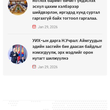
нотлох баримт бичигт үндэслэх
эсхүл цахим хэлбэрээр
шийдвэрлэн, иргэдэд хүнд суртал
гаргахгүй байх тогтоол гаргалаа.
Jan 29, 2026
УИХ-ын дарга Н.Учрал: Аймгуудын
эдийн засгийн бие даасан байдлыг
нэмэгдүүлж, эрх мэдлийг орон
нутагт шилжүүлнэ
Jan 29, 2026