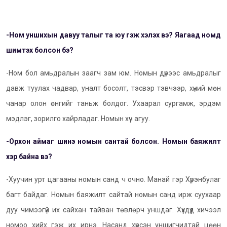
-Ном уншихын давуу талыг та юу гэж хэлэх вэ? Яагаад номд
шимтэх болсон бэ?
-Ном бол амьдралын заагч зам юм. Номын дүрээс амьдралыг
давж туулах чадвар, уналт босолт, тэсвэр тэвчээр, хүний мөн
чанар олон өнгийг таньж болдог. Ухаарал сургамж, эрдэм
мэдлэг, зорилго хайрладаг. Номын хүч агуу.
-Орхон аймаг шинэ номын сантай болсон.
Номын баяжилт
хэр байна вэ?
-Хуучин урт цагааны номын санд ч очно. Манай гэр Хүрэнбулаг
багт байдаг. Номын баяжилт сайтай номын санд ирж суухаар
дуу чимээгүй их сайхан тайван төвлөрч уншдаг. Хүүхдүүд хичээл
номоо хийх гэж их ирнэ. Насанд хүрсэн уншигчидтай цөөн