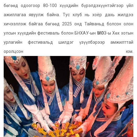
бөгөөд одоогоор 80-100 хүүхдийн бүрэлдэхүүнтэйгээр үйл
ажиллагаа явуулж байна. Тус клуб нь хоёр дахь жилдээ
хичээллэж байгаа бөгөөд 2025 онд Тайваньд болсон олон
улсын хүүхдийн фестиваль болон БНХАУ-ын ӨМӨОЗ-ы Хөх хотын
урлагийн фестивальд шилдэг үзүүлбэрээр амжилттай
оролцсон юм.