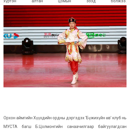
хүртэн алтан цомын эзэд болжээ.
Орхон аймгийн Хүүхдийн ордны дэргэдэх ‘Бүжихүйн өв’ клуб нь
МУСТА багш Б.Цолмонгийн санаачилгаар байгуулагдсан