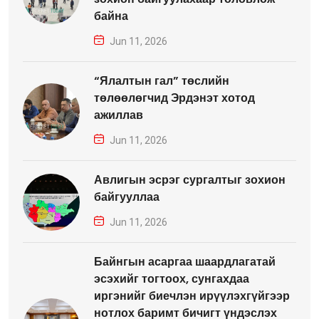
байна
Jun 11, 2026
“Ялалтын гал” төслийн
төлөөлөгчид Эрдэнэт хотод
ажиллав
Jun 11, 2026
Авлигын эсрэг сургалтыг зохион
байгууллаа
Jun 11, 2026
Байнгын асаргаа шаардлагатай
эсэхийг тогтоох, сунгахдаа
иргэнийг биечлэн ирүүлэхгүйгээр
нотлох баримт бичигт үндэслэх