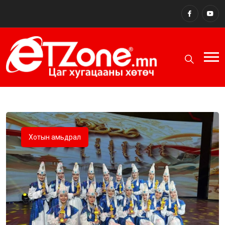
Хотын амьдрал