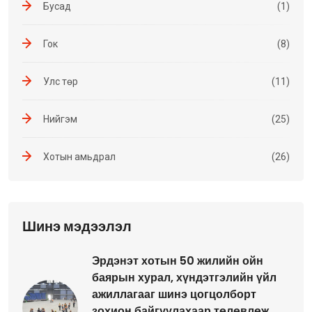
Бусад
(1)
Гок
(8)
Улс төр
(11)
Нийгэм
(25)
Хотын амьдрал
(26)
Шинэ мэдээлэл
Эрдэнэт хотын 50 жилийн ойн
баярын хурал, хүндэтгэлийн үйл
ажиллагааг шинэ цогцолборт
зохион байгуулахаар төлөвлөж