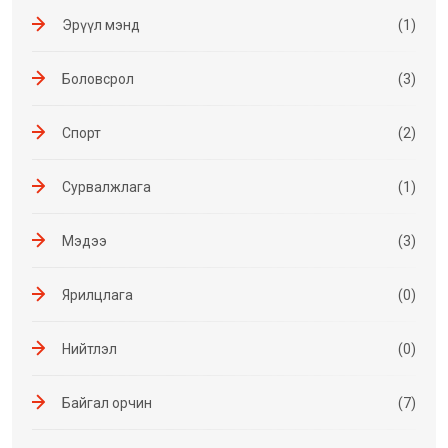
Эрүүл мэнд
(1)
Боловсрол
(3)
Спорт
(2)
Сурвалжлага
(1)
Мэдээ
(3)
Ярилцлага
(0)
Нийтлэл
(0)
Байгал орчин
(7)