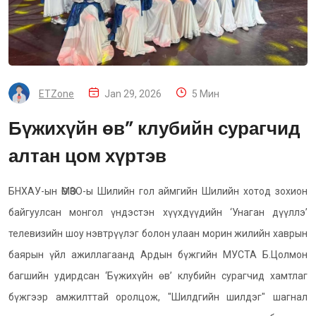
ETZone
Jan 29, 2026
5 Мин
Бүжихүйн өв” клубийн сурагчид
алтан цом хүртэв
БНХАУ-ын ӨМӨЗО-ы Шилийн гол аймгийн Шилийн хотод зохион
байгуулсан монгол үндэстэн хүүхдүүдийн ‘Унаган дүүллэ’
телевизийн шоу нэвтрүүлэг болон улаан морин жилийн хаврын
баярын үйл ажиллагаанд Ардын бүжгийн МУСТА Б.Цолмон
багшийн удирдсан ‘Бүжихүйн өв’ клубийн сурагчид хамтлаг
бүжгээр амжилттай оролцож, "Шилдгийн шилдэг" шагнал